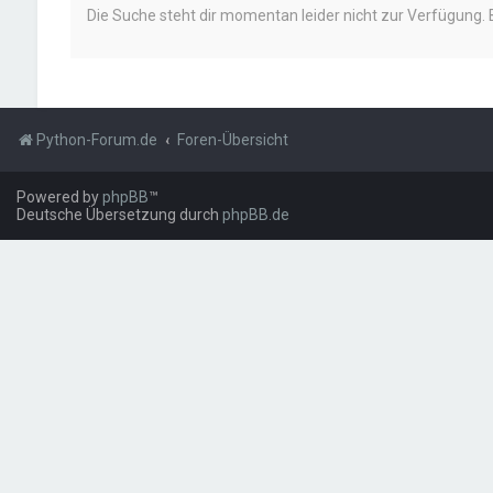
Die Suche steht dir momentan leider nicht zur Verfügung. 
Python-Forum.de
Foren-Übersicht
Powered by
phpBB
™
Deutsche Übersetzung durch
phpBB.de