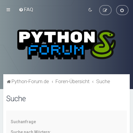
FAQ
Python-Forum.de
Foren-Übersicht
Suche
Suche
Suchanfrage
Suche nach Wörtern: