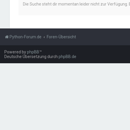
Die Suche steht dir momentan leider nicht zur Verfügung. 
Python-Forum.de
Foren-Übersicht
Powered by
phpBB
™
Deutsche Übersetzung durch
phpBB.de