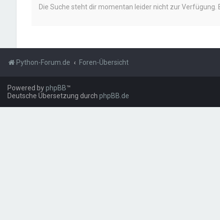
Die Suche steht dir momentan leider nicht zur Verfügung. 
Python-Forum.de
Foren-Übersicht
Powered by
phpBB
™
Deutsche Übersetzung durch
phpBB.de