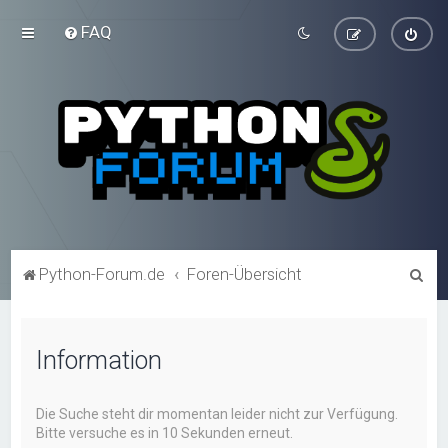
FAQ
S
Python-Forum.de
Foren-Übersicht
u
c
Information
h
e
Die Suche steht dir momentan leider nicht zur Verfügung.
Bitte versuche es in 10 Sekunden erneut.