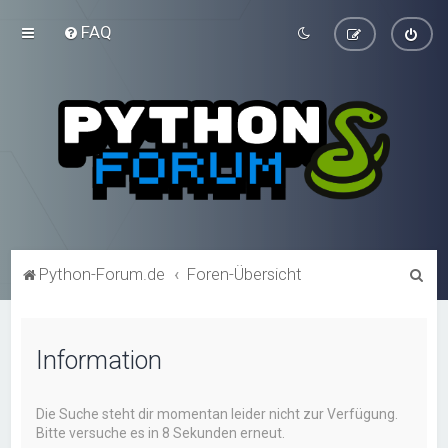
FAQ
S
Python-Forum.de
Foren-Übersicht
u
c
Information
h
e
Die Suche steht dir momentan leider nicht zur Verfügung.
Bitte versuche es in 8 Sekunden erneut.