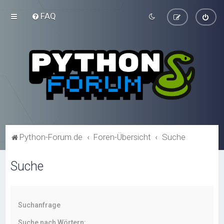
FAQ
Python-Forum.de
Foren-Übersicht
Suche
Suche
Suchanfrage
Suche nach Wörtern: