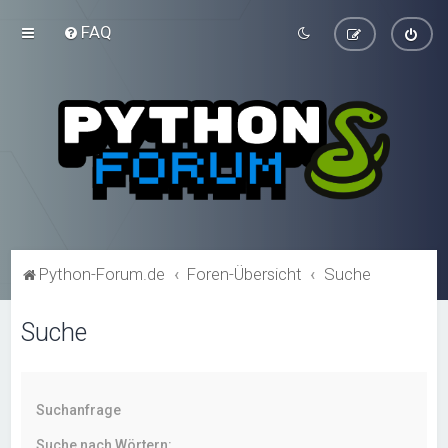
FAQ
Python-Forum.de
Foren-Übersicht
Suche
Suche
Suchanfrage
Suche nach Wörtern: