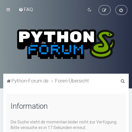
FAQ
S
Python-Forum.de
Foren-Übersicht
u
c
Information
h
e
Die Suche steht dir momentan leider nicht zur Verfügung.
Bitte versuche es in 17 Sekunden erneut.