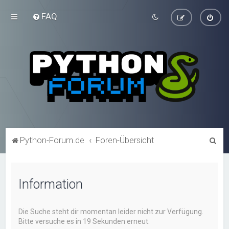
FAQ
S
Python-Forum.de
Foren-Übersicht
u
c
Information
h
e
Die Suche steht dir momentan leider nicht zur Verfügung.
Bitte versuche es in 19 Sekunden erneut.