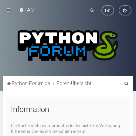
FAQ
S
Python-Forum.de
Foren-Übersicht
u
c
Information
h
e
Die Suche steht dir momentan leider nicht zur Verfügung.
Bitte versuche es in 9 Sekunden erneut.