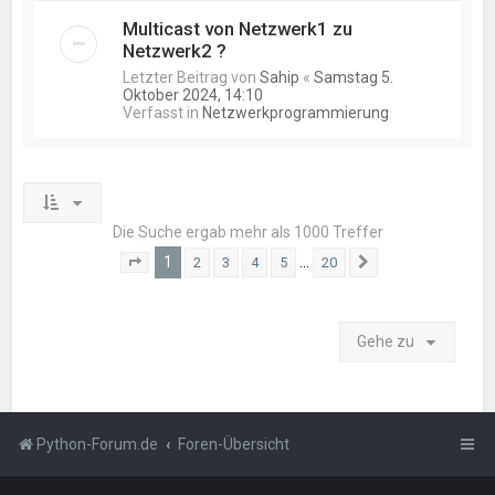
Multicast von Netzwerk1 zu
Netzwerk2 ?
Letzter Beitrag von
Sahip
«
Samstag 5.
Oktober 2024, 14:10
Verfasst in
Netzwerkprogrammierung
Die Suche ergab mehr als 1000 Treffer
1
…
2
3
4
5
20
Seite
1
von
20
Nächste
Gehe zu
Python-Forum.de
Foren-Übersicht