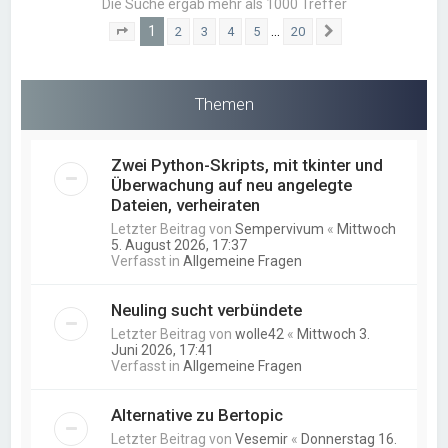
Die Suche ergab mehr als 1000 Treffer
1
…
2
3
4
5
20
Seite
1
von
20
Nächste
Themen
Zwei Python-Skripts, mit tkinter und
Überwachung auf neu angelegte
Dateien, verheiraten
Letzter Beitrag von
Sempervivum
«
Mittwoch
5. August 2026, 17:37
Verfasst in
Allgemeine Fragen
Neuling sucht verbündete
Letzter Beitrag von
wolle42
«
Mittwoch 3.
Juni 2026, 17:41
Verfasst in
Allgemeine Fragen
Alternative zu Bertopic
Letzter Beitrag von
Vesemir
«
Donnerstag 16.