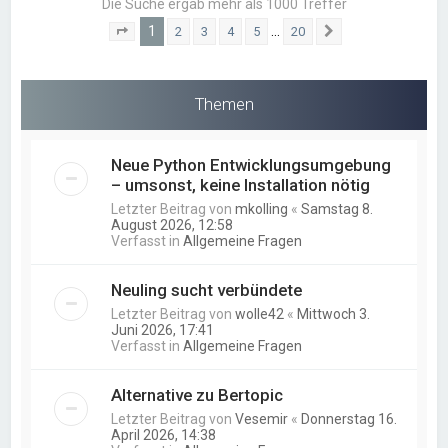
Die Suche ergab mehr als 1000 Treffer
1
…
2
3
4
5
20
Seite
1
von
20
Nächste
Themen
Neue Python Entwicklungsumgebung
– umsonst, keine Installation nötig
Letzter Beitrag von
mkolling
«
Samstag 8.
August 2026, 12:58
Verfasst in
Allgemeine Fragen
Neuling sucht verbündete
Letzter Beitrag von
wolle42
«
Mittwoch 3.
Juni 2026, 17:41
Verfasst in
Allgemeine Fragen
Alternative zu Bertopic
Letzter Beitrag von
Vesemir
«
Donnerstag 16.
April 2026, 14:38