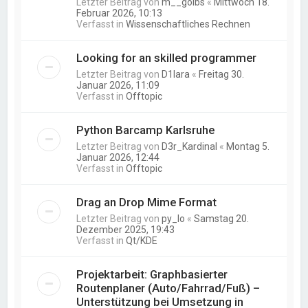
Letzter Beitrag von
m__golbs
«
Mittwoch 18.
Februar 2026, 10:13
Verfasst in
Wissenschaftliches Rechnen
Looking for an skilled programmer
Letzter Beitrag von
D1lara
«
Freitag 30.
Januar 2026, 11:09
Verfasst in
Offtopic
Python Barcamp Karlsruhe
Letzter Beitrag von
D3r_Kardinal
«
Montag 5.
Januar 2026, 12:44
Verfasst in
Offtopic
Drag an Drop Mime Format
Letzter Beitrag von
py_lo
«
Samstag 20.
Dezember 2025, 19:43
Verfasst in
Qt/KDE
Projektarbeit: Graphbasierter
Routenplaner (Auto/Fahrrad/Fuß) –
Unterstützung bei Umsetzung in