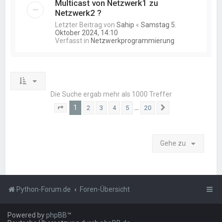
Multicast von Netzwerk1 zu
Netzwerk2 ?
Letzter Beitrag von
Sahip
«
Samstag 5.
Oktober 2024, 14:10
Verfasst in
Netzwerkprogrammierung
Die Suche ergab mehr als 1000 Treffer
1
…
2
3
4
5
20
Seite
1
von
20
Nächste
Gehe zu
Python-Forum.de
Foren-Übersicht
Powered by
phpBB
™