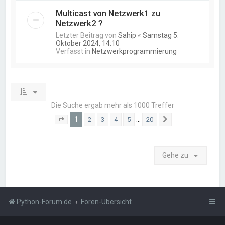
Multicast von Netzwerk1 zu
Netzwerk2 ?
Letzter Beitrag von
Sahip
«
Samstag 5.
Oktober 2024, 14:10
Verfasst in
Netzwerkprogrammierung
Die Suche ergab mehr als 1000 Treffer
1
…
2
3
4
5
20
Seite
1
von
20
Nächste
Gehe zu
Python-Forum.de
Foren-Übersicht