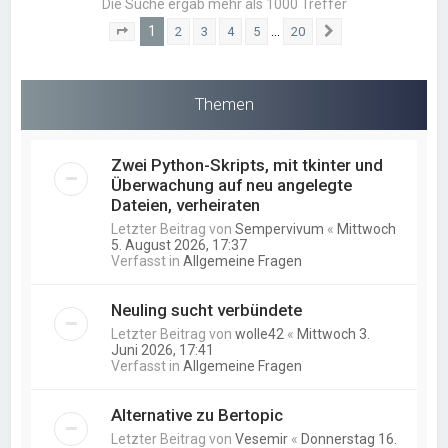
Die Suche ergab mehr als 1000 Treffer
1
…
2
3
4
5
20
Seite
1
von
20
Nächste
Themen
Zwei Python-Skripts, mit tkinter und
Überwachung auf neu angelegte
Dateien, verheiraten
Letzter Beitrag von
Sempervivum
«
Mittwoch
5. August 2026, 17:37
Verfasst in
Allgemeine Fragen
Neuling sucht verbündete
Letzter Beitrag von
wolle42
«
Mittwoch 3.
Juni 2026, 17:41
Verfasst in
Allgemeine Fragen
Alternative zu Bertopic
Letzter Beitrag von
Vesemir
«
Donnerstag 16.