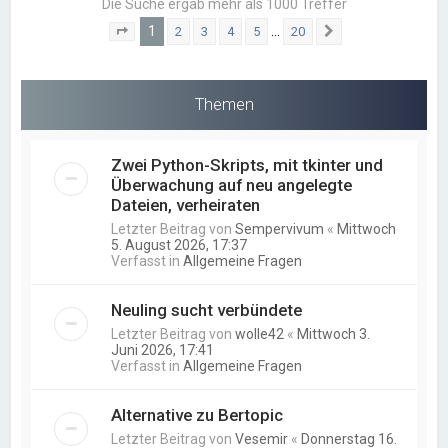
Die Suche ergab mehr als 1000 Treffer
1
…
2
3
4
5
20
Seite
1
von
20
Nächste
Themen
Zwei Python-Skripts, mit tkinter und
Überwachung auf neu angelegte
Dateien, verheiraten
Letzter Beitrag von
Sempervivum
«
Mittwoch
5. August 2026, 17:37
Verfasst in
Allgemeine Fragen
Neuling sucht verbündete
Letzter Beitrag von
wolle42
«
Mittwoch 3.
Juni 2026, 17:41
Verfasst in
Allgemeine Fragen
Alternative zu Bertopic
Letzter Beitrag von
Vesemir
«
Donnerstag 16.