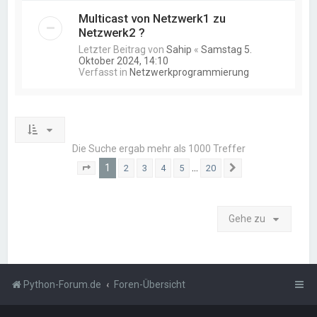
Multicast von Netzwerk1 zu
Netzwerk2 ?
Letzter Beitrag von
Sahip
«
Samstag 5.
Oktober 2024, 14:10
Verfasst in
Netzwerkprogrammierung
Die Suche ergab mehr als 1000 Treffer
1
…
2
3
4
5
20
Seite
1
von
20
Nächste
Gehe zu
Python-Forum.de
Foren-Übersicht