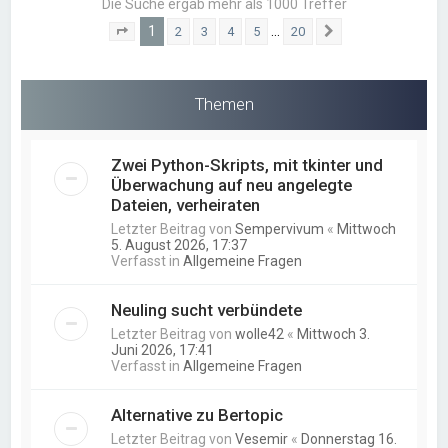
Die Suche ergab mehr als 1000 Treffer
1
…
2
3
4
5
20
Seite
1
von
20
Nächste
Themen
Zwei Python-Skripts, mit tkinter und
Überwachung auf neu angelegte
Dateien, verheiraten
Letzter Beitrag von
Sempervivum
«
Mittwoch
5. August 2026, 17:37
Verfasst in
Allgemeine Fragen
Neuling sucht verbündete
Letzter Beitrag von
wolle42
«
Mittwoch 3.
Juni 2026, 17:41
Verfasst in
Allgemeine Fragen
Alternative zu Bertopic
Letzter Beitrag von
Vesemir
«
Donnerstag 16.