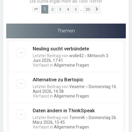
Die Suche ergab mehr als 1000 Treffer
1
…
2
3
4
5
20
Seite
1
von
20
Nächste
Themen
Neuling sucht verbündete
Letzter Beitrag von
wolle42
«
Mittwoch 3.
Juni 2026, 17:41
Verfasst in
Allgemeine Fragen
Alternative zu Bertopic
Letzter Beitrag von
Vesemir
«
Donnerstag 16.
April 2026, 14:38
Verfasst in
Allgemeine Fragen
Daten ändern in ThinkSpeak
Letzter Beitrag von
TommiK
«
Donnerstag 26.
März 2026, 15:45
Verfasst in
Allgemeine Fragen