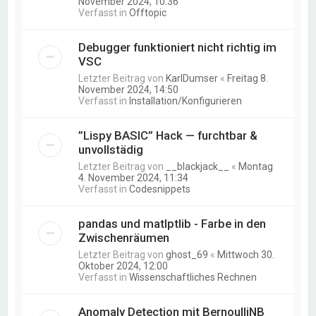
November 2024, 10:36
Verfasst in
Offtopic
Debugger funktioniert nicht richtig im
VSC
Letzter Beitrag von
KarlDumser
«
Freitag 8.
November 2024, 14:50
Verfasst in
Installation/Konfigurieren
”Lispy BASIC” Hack — furchtbar &
unvollstädig
Letzter Beitrag von
__blackjack__
«
Montag
4. November 2024, 11:34
Verfasst in
Codesnippets
pandas und matlptlib - Farbe in den
Zwischenräumen
Letzter Beitrag von
ghost_69
«
Mittwoch 30.
Oktober 2024, 12:00
Verfasst in
Wissenschaftliches Rechnen
Anomaly Detection mit BernoulliNB