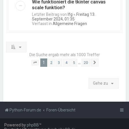
Wie funktioniert die tkinter canvas
scale funktion?
Letzter Beitrag von
lfg
«
Freitag 13.
September 2024, 01:35
Verfasst in
Allgemeine Fragen
Die Suche ergab mehr als 1000 Treffer
1
…
2
3
4
5
20
Seite
1
von
20
Nächste
Gehe zu
Python-Forum.de
Foren-Übersicht
Powered by
phpBB
™