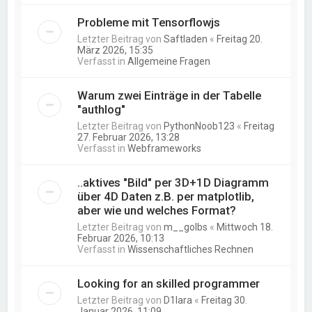
Probleme mit Tensorflowjs
Letzter Beitrag von
Saftladen
«
Freitag 20.
März 2026, 15:35
Verfasst in
Allgemeine Fragen
Warum zwei Einträge in der Tabelle
"authlog"
Letzter Beitrag von
PythonNoob123
«
Freitag
27. Februar 2026, 13:28
Verfasst in
Webframeworks
..aktives "Bild" per 3D+1D Diagramm
über 4D Daten z.B. per matplotlib,
aber wie und welches Format?
Letzter Beitrag von
m__golbs
«
Mittwoch 18.
Februar 2026, 10:13
Verfasst in
Wissenschaftliches Rechnen
Looking for an skilled programmer
Letzter Beitrag von
D1lara
«
Freitag 30.
Januar 2026, 11:09