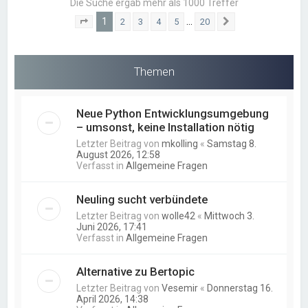
Die Suche ergab mehr als 1000 Treffer
1
…
2
3
4
5
20
Seite
1
von
20
Nächste
Themen
Neue Python Entwicklungsumgebung
– umsonst, keine Installation nötig
Letzter Beitrag von
mkolling
«
Samstag 8.
August 2026, 12:58
Verfasst in
Allgemeine Fragen
Neuling sucht verbündete
Letzter Beitrag von
wolle42
«
Mittwoch 3.
Juni 2026, 17:41
Verfasst in
Allgemeine Fragen
Alternative zu Bertopic
Letzter Beitrag von
Vesemir
«
Donnerstag 16.
April 2026, 14:38