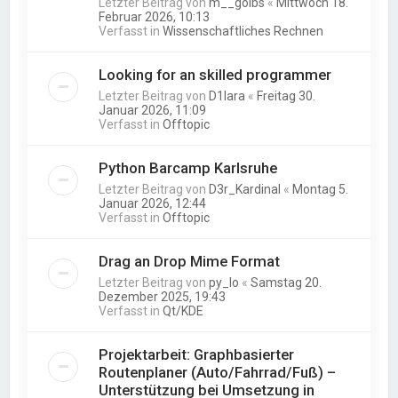
Letzter Beitrag von
m__golbs
«
Mittwoch 18.
Februar 2026, 10:13
Verfasst in
Wissenschaftliches Rechnen
Looking for an skilled programmer
Letzter Beitrag von
D1lara
«
Freitag 30.
Januar 2026, 11:09
Verfasst in
Offtopic
Python Barcamp Karlsruhe
Letzter Beitrag von
D3r_Kardinal
«
Montag 5.
Januar 2026, 12:44
Verfasst in
Offtopic
Drag an Drop Mime Format
Letzter Beitrag von
py_lo
«
Samstag 20.
Dezember 2025, 19:43
Verfasst in
Qt/KDE
Projektarbeit: Graphbasierter
Routenplaner (Auto/Fahrrad/Fuß) –
Unterstützung bei Umsetzung in