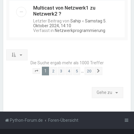
Multicast von Netzwerk1 zu
Netzwerk2 ?
Letzter Beitrag von
Sahip
«
Samstag 5.
Oktober 2024, 14:10
Verfasst in
Netzwerkprogrammierung
Die Suche ergab mehr als 1000 Treffer
1
…
2
3
4
5
20
Seite
1
von
20
Nächste
Gehe zu
Python-Forum.de
Foren-Übersicht