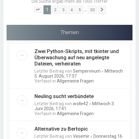
Die Suche ergab mehr als 1000 Treffer
1
…
2
3
4
5
20
Seite
1
von
20
Nächste
Themen
Zwei Python-Skripts, mit tkinter und
Überwachung auf neu angelegte
Dateien, verheiraten
Letzter Beitrag von
Sempervivum
«
Mittwoch
5. August 2026, 17:37
Verfasst in
Allgemeine Fragen
Neuling sucht verbündete
Letzter Beitrag von
wolle42
«
Mittwoch 3.
Juni 2026, 17:41
Verfasst in
Allgemeine Fragen
Alternative zu Bertopic
Letzter Beitrag von
Vesemir
«
Donnerstag 16.