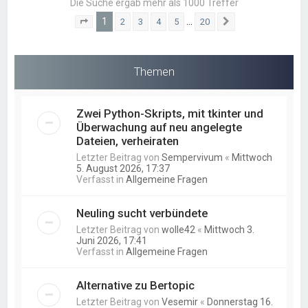
Die Suche ergab mehr als 1000 Treffer
1
…
2
3
4
5
20
Seite
1
von
20
Nächste
Themen
Zwei Python-Skripts, mit tkinter und
Überwachung auf neu angelegte
Dateien, verheiraten
Letzter Beitrag von
Sempervivum
«
Mittwoch
5. August 2026, 17:37
Verfasst in
Allgemeine Fragen
Neuling sucht verbündete
Letzter Beitrag von
wolle42
«
Mittwoch 3.
Juni 2026, 17:41
Verfasst in
Allgemeine Fragen
Alternative zu Bertopic
Letzter Beitrag von
Vesemir
«
Donnerstag 16.