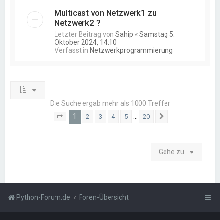
Multicast von Netzwerk1 zu
Netzwerk2 ?
Letzter Beitrag von
Sahip
«
Samstag 5.
Oktober 2024, 14:10
Verfasst in
Netzwerkprogrammierung
Die Suche ergab mehr als 1000 Treffer
1
…
2
3
4
5
20
Seite
1
von
20
Nächste
Gehe zu
Python-Forum.de
Foren-Übersicht