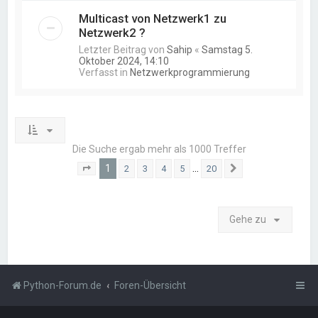
Multicast von Netzwerk1 zu
Netzwerk2 ?
Letzter Beitrag von
Sahip
«
Samstag 5.
Oktober 2024, 14:10
Verfasst in
Netzwerkprogrammierung
Die Suche ergab mehr als 1000 Treffer
1
…
2
3
4
5
20
Seite
1
von
20
Nächste
Gehe zu
Python-Forum.de
Foren-Übersicht