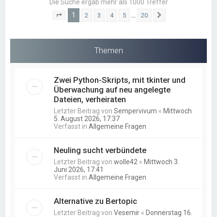
Die Suche ergab mehr als 1000 Treffer
1
…
2
3
4
5
20
Seite
1
von
20
Nächste
Themen
Zwei Python-Skripts, mit tkinter und
Überwachung auf neu angelegte
Dateien, verheiraten
Letzter Beitrag von
Sempervivum
«
Mittwoch
5. August 2026, 17:37
Verfasst in
Allgemeine Fragen
Neuling sucht verbündete
Letzter Beitrag von
wolle42
«
Mittwoch 3.
Juni 2026, 17:41
Verfasst in
Allgemeine Fragen
Alternative zu Bertopic
Letzter Beitrag von
Vesemir
«
Donnerstag 16.