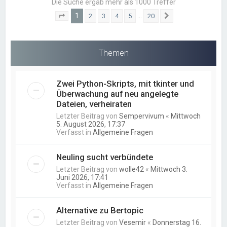
Die Suche ergab mehr als 1000 Treffer
1
…
2
3
4
5
20
Seite
1
von
20
Nächste
Themen
Zwei Python-Skripts, mit tkinter und
Überwachung auf neu angelegte
Dateien, verheiraten
Letzter Beitrag von
Sempervivum
«
Mittwoch
5. August 2026, 17:37
Verfasst in
Allgemeine Fragen
Neuling sucht verbündete
Letzter Beitrag von
wolle42
«
Mittwoch 3.
Juni 2026, 17:41
Verfasst in
Allgemeine Fragen
Alternative zu Bertopic
Letzter Beitrag von
Vesemir
«
Donnerstag 16.