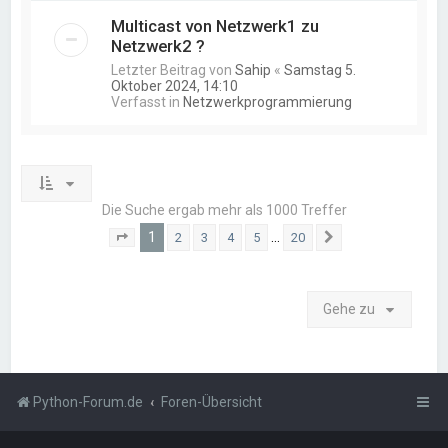
Multicast von Netzwerk1 zu
Netzwerk2 ?
Letzter Beitrag von
Sahip
«
Samstag 5.
Oktober 2024, 14:10
Verfasst in
Netzwerkprogrammierung
Die Suche ergab mehr als 1000 Treffer
1
…
2
3
4
5
20
Seite
1
von
20
Nächste
Gehe zu
Python-Forum.de
Foren-Übersicht