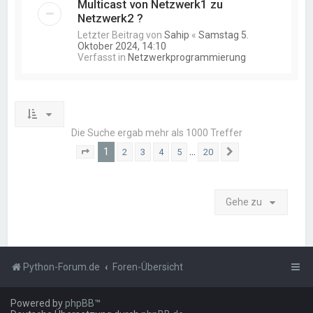
Multicast von Netzwerk1 zu
Netzwerk2 ?
Letzter Beitrag von
Sahip
«
Samstag 5.
Oktober 2024, 14:10
Verfasst in
Netzwerkprogrammierung
Die Suche ergab mehr als 1000 Treffer
1
…
2
3
4
5
20
Seite
1
von
20
Nächste
Gehe zu
Python-Forum.de
Foren-Übersicht
Powered by
phpBB
™