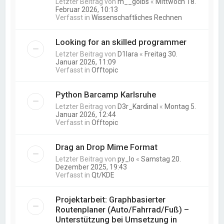
Letzter Beitrag von
m__golbs
«
Mittwoch 18.
Februar 2026, 10:13
Verfasst in
Wissenschaftliches Rechnen
Looking for an skilled programmer
Letzter Beitrag von
D1lara
«
Freitag 30.
Januar 2026, 11:09
Verfasst in
Offtopic
Python Barcamp Karlsruhe
Letzter Beitrag von
D3r_Kardinal
«
Montag 5.
Januar 2026, 12:44
Verfasst in
Offtopic
Drag an Drop Mime Format
Letzter Beitrag von
py_lo
«
Samstag 20.
Dezember 2025, 19:43
Verfasst in
Qt/KDE
Projektarbeit: Graphbasierter
Routenplaner (Auto/Fahrrad/Fuß) –
Unterstützung bei Umsetzung in