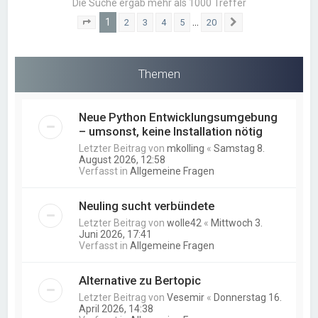
Die Suche ergab mehr als 1000 Treffer
1
…
2
3
4
5
20
Seite
1
von
20
Nächste
Themen
Neue Python Entwicklungsumgebung
– umsonst, keine Installation nötig
Letzter Beitrag von
mkolling
«
Samstag 8.
August 2026, 12:58
Verfasst in
Allgemeine Fragen
Neuling sucht verbündete
Letzter Beitrag von
wolle42
«
Mittwoch 3.
Juni 2026, 17:41
Verfasst in
Allgemeine Fragen
Alternative zu Bertopic
Letzter Beitrag von
Vesemir
«
Donnerstag 16.
April 2026, 14:38