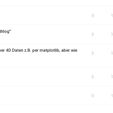
0
thlog"
0
er 4D Daten z.B. per matplotlib, aber wie
0
0
0