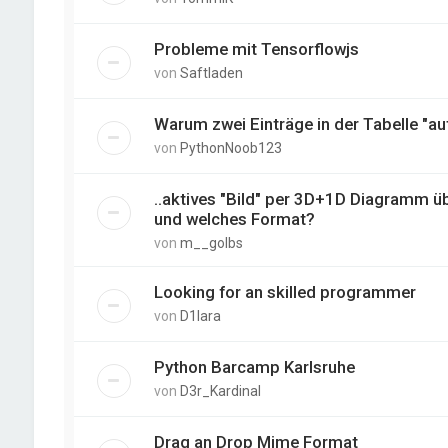
Probleme mit Tensorflowjs
von
Saftladen
Warum zwei Einträge in der Tabelle "au
von
PythonNoob123
..aktives "Bild" per 3D+1D Diagramm üb
und welches Format?
von
m__golbs
Looking for an skilled programmer
von
D1lara
Python Barcamp Karlsruhe
von
D3r_Kardinal
Drag an Drop Mime Format