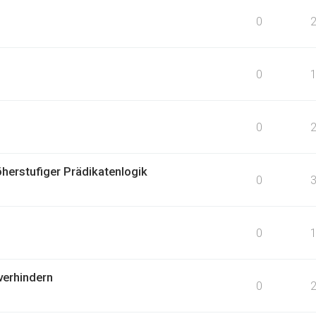
0
0
0
herstufiger Prädikatenlogik
0
0
erhindern
0