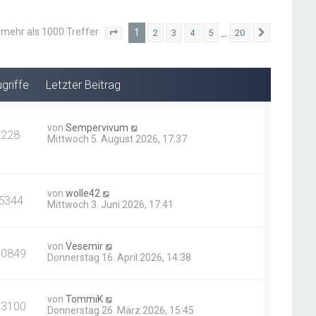
 mehr als 1000 Treffer
1
…
2
3
4
5
20
Seite
1
von
20
Nächste
griffe
Letzter Beitrag
von
Sempervivum
228
Mittwoch 5. August 2026, 17:37
von
wolle42
5344
Mittwoch 3. Juni 2026, 17:41
von
Vesemir
10849
Donnerstag 16. April 2026, 14:38
von
TommiK
13100
Donnerstag 26. März 2026, 15:45