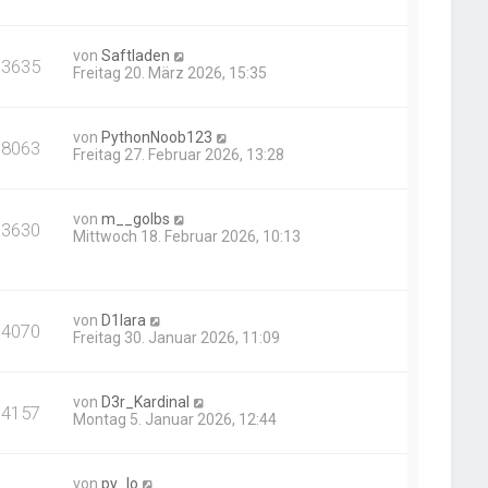
von
Saftladen
13635
Freitag 20. März 2026, 15:35
von
PythonNoob123
18063
Freitag 27. Februar 2026, 13:28
von
m__golbs
13630
Mittwoch 18. Februar 2026, 10:13
von
D1lara
14070
Freitag 30. Januar 2026, 11:09
von
D3r_Kardinal
14157
Montag 5. Januar 2026, 12:44
von
py_lo