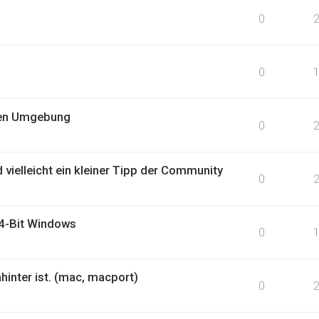
0
0
llen Umgebung
0
ielleicht ein kleiner Tipp der Community
0
64-Bit Windows
0
inter ist. (mac, macport)
0