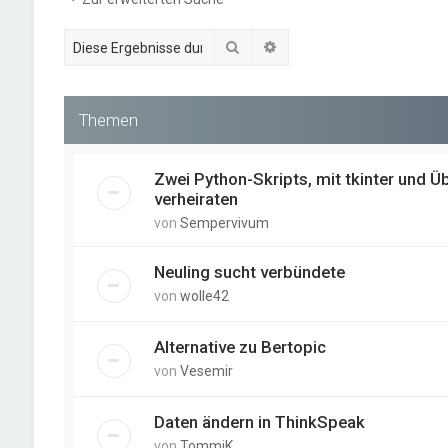
Suche
Erweiterte Suche
Themen
Zwei Python-Skripts, mit tkinter und 
verheiraten
von
Sempervivum
Neuling sucht verbündete
von
wolle42
Alternative zu Bertopic
von
Vesemir
Daten ändern in ThinkSpeak
von
TommiK