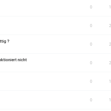
0
0
tig ?
0
ktioniert nicht
0
0
0