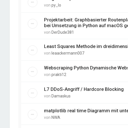
von
py_lo
Projektarbeit: Graphbasierter Routenp
bei Umsetzung in Python auf macOS g
von
DerDude381
Least Squares Methode im dreidimens
von
leaackermann007
Webscraping Python Dynamische Webse
von
prakti12
L7 DDoS-Angriff / Hardcore Blocking
von
Damaskus
matplotlib real time Diagramm mit unte
von
NWA