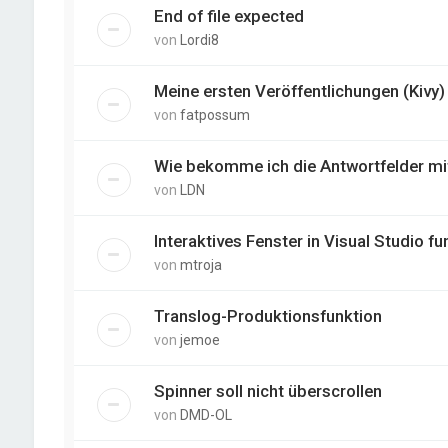
End of file expected
von
Lordi8
Meine ersten Veröffentlichungen (Kivy)
von
fatpossum
Wie bekomme ich die Antwortfelder mit
von
LDN
Interaktives Fenster in Visual Studio fun
von
mtroja
Translog-Produktionsfunktion
von
jemoe
Spinner soll nicht überscrollen
von
DMD-OL