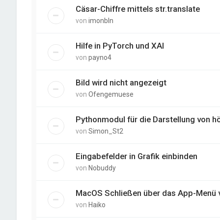
Cäsar-Chiffre mittels str.translate
von
imonbln
Hilfe in PyTorch und XAI
von
payno4
Bild wird nicht angezeigt
von
Ofengemuese
Pythonmodul für die Darstellung von hö
von
Simon_St2
Eingabefelder in Grafik einbinden
von
Nobuddy
MacOS Schließen über das App-Menü v
von
Haiko