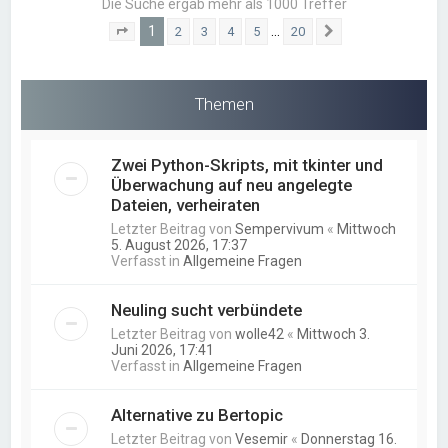
Die Suche ergab mehr als 1000 Treffer
1
…
2
3
4
5
20
Seite
1
von
20
Nächste
Themen
Zwei Python-Skripts, mit tkinter und
Überwachung auf neu angelegte
Dateien, verheiraten
Letzter Beitrag von
Sempervivum
«
Mittwoch
5. August 2026, 17:37
Verfasst in
Allgemeine Fragen
Neuling sucht verbündete
Letzter Beitrag von
wolle42
«
Mittwoch 3.
Juni 2026, 17:41
Verfasst in
Allgemeine Fragen
Alternative zu Bertopic
Letzter Beitrag von
Vesemir
«
Donnerstag 16.