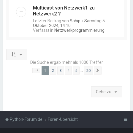
Multicast von Netzwerk1 zu
Netzwerk2 ?
Letzter Beitrag von
Sahip
«
Samstag 5.
Oktober 2024, 14:10
Verfasst in
Netzwerkprogrammierung
Die Suche ergab mehr als 1000 Treffer
1
…
2
3
4
5
20
Seite
1
von
20
Nächste
Gehe zu
Python-Forum.de
Foren-Übersicht