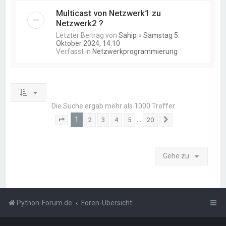
Multicast von Netzwerk1 zu
Netzwerk2 ?
Letzter Beitrag von
Sahip
«
Samstag 5.
Oktober 2024, 14:10
Verfasst in
Netzwerkprogrammierung
Die Suche ergab mehr als 1000 Treffer
1
…
2
3
4
5
20
Seite
1
von
20
Nächste
Gehe zu
Python-Forum.de
Foren-Übersicht