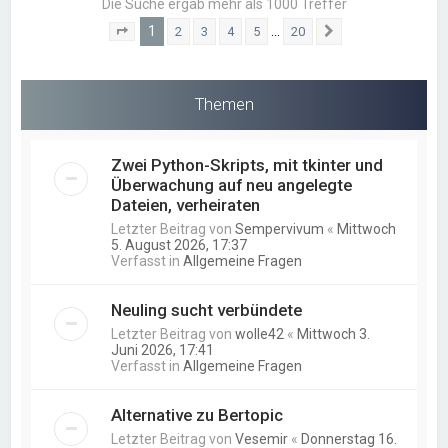
Die Suche ergab mehr als 1000 Treffer
1
…
2
3
4
5
20
Seite
1
von
20
Nächste
Themen
Zwei Python-Skripts, mit tkinter und
Überwachung auf neu angelegte
Dateien, verheiraten
Letzter Beitrag von
Sempervivum
«
Mittwoch
5. August 2026, 17:37
Verfasst in
Allgemeine Fragen
Neuling sucht verbündete
Letzter Beitrag von
wolle42
«
Mittwoch 3.
Juni 2026, 17:41
Verfasst in
Allgemeine Fragen
Alternative zu Bertopic
Letzter Beitrag von
Vesemir
«
Donnerstag 16.