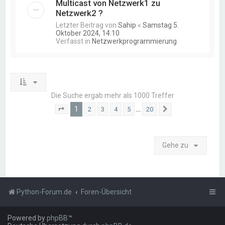
Multicast von Netzwerk1 zu
Netzwerk2 ?
Letzter Beitrag von
Sahip
«
Samstag 5.
Oktober 2024, 14:10
Verfasst in
Netzwerkprogrammierung
Die Suche ergab mehr als 1000 Treffer
1
…
2
3
4
5
20
Seite
1
von
20
Nächste
Gehe zu
Python-Forum.de
Foren-Übersicht
Powered by
phpBB
™