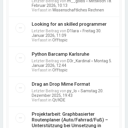
Letzter Beitrag von
m__golbs
«
Mittwoch 18.
Februar 2026, 10:13
Verfasst in
Wissenschaftliches Rechnen
Looking for an skilled programmer
Letzter Beitrag von
D1lara
«
Freitag 30.
Januar 2026, 11:09
Verfasst in
Offtopic
Python Barcamp Karlsruhe
Letzter Beitrag von
D3r_Kardinal
«
Montag 5.
Januar 2026, 12:44
Verfasst in
Offtopic
Drag an Drop Mime Format
Letzter Beitrag von
py_lo
«
Samstag 20.
Dezember 2025, 19:43
Verfasst in
Qt/KDE
Projektarbeit: Graphbasierter
Routenplaner (Auto/Fahrrad/Fuß) –
Unterstützung bei Umsetzung in