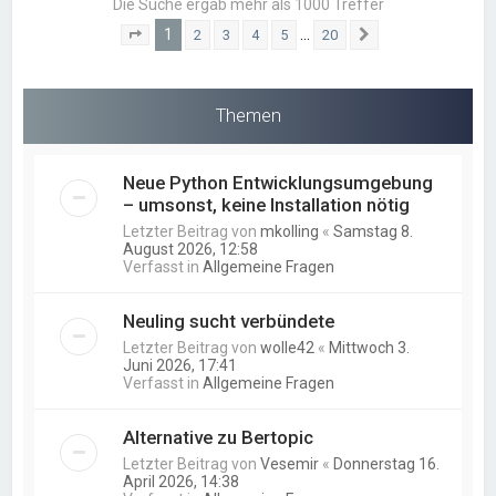
Die Suche ergab mehr als 1000 Treffer
1
…
2
3
4
5
20
Seite
1
von
20
Nächste
Themen
Neue Python Entwicklungsumgebung
– umsonst, keine Installation nötig
Letzter Beitrag von
mkolling
«
Samstag 8.
August 2026, 12:58
Verfasst in
Allgemeine Fragen
Neuling sucht verbündete
Letzter Beitrag von
wolle42
«
Mittwoch 3.
Juni 2026, 17:41
Verfasst in
Allgemeine Fragen
Alternative zu Bertopic
Letzter Beitrag von
Vesemir
«
Donnerstag 16.
April 2026, 14:38