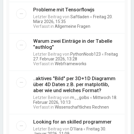
Probleme mit Tensorflowjs
Letzter Beitrag von
Saftladen
«
Freitag 20.
März 2026, 15:35
Verfasst in
Allgemeine Fragen
Warum zwei Einträge in der Tabelle
"authlog"
Letzter Beitrag von
PythonNoob123
«
Freitag
27. Februar 2026, 13:28
Verfasst in
Webframeworks
..aktives "Bild" per 3D+1D Diagramm
über 4D Daten z.B. per matplotlib,
aber wie und welches Format?
Letzter Beitrag von
m__golbs
«
Mittwoch 18.
Februar 2026, 10:13
Verfasst in
Wissenschaftliches Rechnen
Looking for an skilled programmer
Letzter Beitrag von
D1lara
«
Freitag 30.
Januar 2026, 11:09