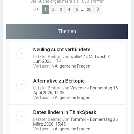
Die Suche ergab mehr als 1000 Treffer
1
…
2
3
4
5
20
Seite
1
von
20
Nächste
Themen
Neuling sucht verbündete
Letzter Beitrag von
wolle42
«
Mittwoch 3.
Juni 2026, 17:41
Verfasst in
Allgemeine Fragen
Alternative zu Bertopic
Letzter Beitrag von
Vesemir
«
Donnerstag 16.
April 2026, 14:38
Verfasst in
Allgemeine Fragen
Daten ändern in ThinkSpeak
Letzter Beitrag von
TommiK
«
Donnerstag 26.
März 2026, 15:45
Verfasst in
Allgemeine Fragen