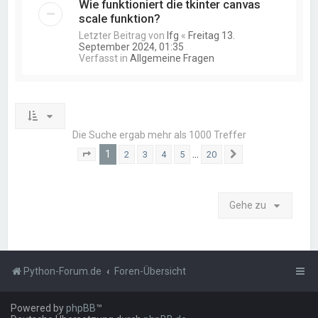
Wie funktioniert die tkinter canvas
scale funktion?
Letzter Beitrag von
lfg
«
Freitag 13.
September 2024, 01:35
Verfasst in
Allgemeine Fragen
Die Suche ergab mehr als 1000 Treffer
1
…
2
3
4
5
20
Seite
1
von
20
Nächste
Gehe zu
Python-Forum.de
Foren-Übersicht
Powered by
phpBB
™