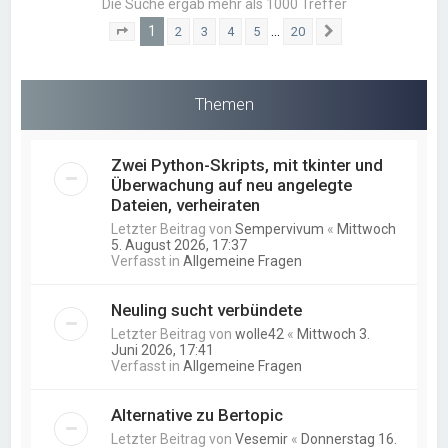
Die Suche ergab mehr als 1000 Treffer
1
…
2
3
4
5
20
Seite
1
von
20
Nächste
Themen
Zwei Python-Skripts, mit tkinter und
Überwachung auf neu angelegte
Dateien, verheiraten
Letzter Beitrag von
Sempervivum
«
Mittwoch
5. August 2026, 17:37
Verfasst in
Allgemeine Fragen
Neuling sucht verbündete
Letzter Beitrag von
wolle42
«
Mittwoch 3.
Juni 2026, 17:41
Verfasst in
Allgemeine Fragen
Alternative zu Bertopic
Letzter Beitrag von
Vesemir
«
Donnerstag 16.