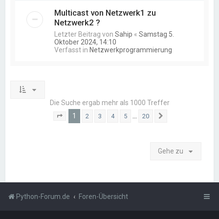
Multicast von Netzwerk1 zu
Netzwerk2 ?
Letzter Beitrag von
Sahip
«
Samstag 5.
Oktober 2024, 14:10
Verfasst in
Netzwerkprogrammierung
Die Suche ergab mehr als 1000 Treffer
1
…
2
3
4
5
20
Seite
1
von
20
Nächste
Gehe zu
Python-Forum.de
Foren-Übersicht