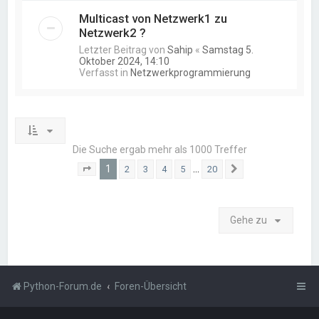
Multicast von Netzwerk1 zu
Netzwerk2 ?
Letzter Beitrag von
Sahip
«
Samstag 5.
Oktober 2024, 14:10
Verfasst in
Netzwerkprogrammierung
Die Suche ergab mehr als 1000 Treffer
1
…
2
3
4
5
20
Seite
1
von
20
Nächste
Gehe zu
Python-Forum.de
Foren-Übersicht