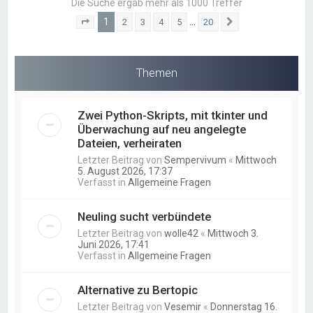
Die Suche ergab mehr als 1000 Treffer
1
…
2
3
4
5
20
Seite
1
von
20
Nächste
Themen
Zwei Python-Skripts, mit tkinter und
Überwachung auf neu angelegte
Dateien, verheiraten
Letzter Beitrag von
Sempervivum
«
Mittwoch
5. August 2026, 17:37
Verfasst in
Allgemeine Fragen
Neuling sucht verbündete
Letzter Beitrag von
wolle42
«
Mittwoch 3.
Juni 2026, 17:41
Verfasst in
Allgemeine Fragen
Alternative zu Bertopic
Letzter Beitrag von
Vesemir
«
Donnerstag 16.