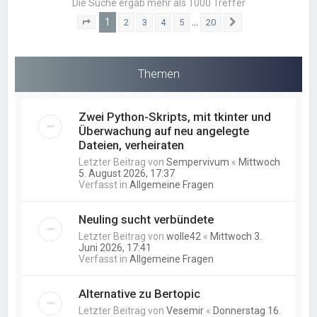
Die Suche ergab mehr als 1000 Treffer
1
…
2
3
4
5
20
Seite
1
von
20
Nächste
Themen
Zwei Python-Skripts, mit tkinter und
Überwachung auf neu angelegte
Dateien, verheiraten
Letzter Beitrag von
Sempervivum
«
Mittwoch
5. August 2026, 17:37
Verfasst in
Allgemeine Fragen
Neuling sucht verbündete
Letzter Beitrag von
wolle42
«
Mittwoch 3.
Juni 2026, 17:41
Verfasst in
Allgemeine Fragen
Alternative zu Bertopic
Letzter Beitrag von
Vesemir
«
Donnerstag 16.