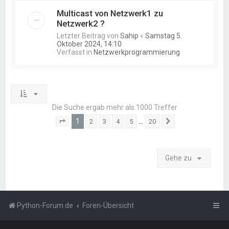
Multicast von Netzwerk1 zu
Netzwerk2 ?
Letzter Beitrag von
Sahip
«
Samstag 5.
Oktober 2024, 14:10
Verfasst in
Netzwerkprogrammierung
Die Suche ergab mehr als 1000 Treffer
1
…
2
3
4
5
20
Seite
1
von
20
Nächste
Gehe zu
Python-Forum.de
Foren-Übersicht