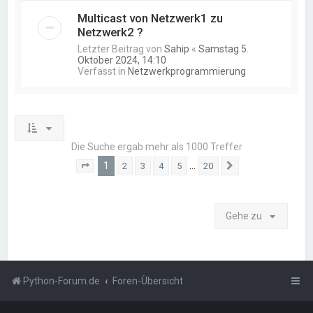
Multicast von Netzwerk1 zu
Netzwerk2 ?
Letzter Beitrag von
Sahip
«
Samstag 5.
Oktober 2024, 14:10
Verfasst in
Netzwerkprogrammierung
Die Suche ergab mehr als 1000 Treffer
1
…
2
3
4
5
20
Seite
1
von
20
Nächste
Gehe zu
Python-Forum.de
Foren-Übersicht