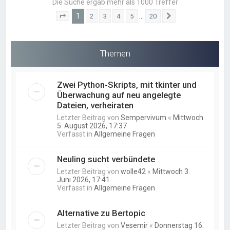
Die Suche ergab mehr als 1000 Treffer
1
…
2
3
4
5
20
Seite
1
von
20
Nächste
Themen
Zwei Python-Skripts, mit tkinter und
Überwachung auf neu angelegte
Dateien, verheiraten
Letzter Beitrag von
Sempervivum
«
Mittwoch
5. August 2026, 17:37
Verfasst in
Allgemeine Fragen
Neuling sucht verbündete
Letzter Beitrag von
wolle42
«
Mittwoch 3.
Juni 2026, 17:41
Verfasst in
Allgemeine Fragen
Alternative zu Bertopic
Letzter Beitrag von
Vesemir
«
Donnerstag 16.