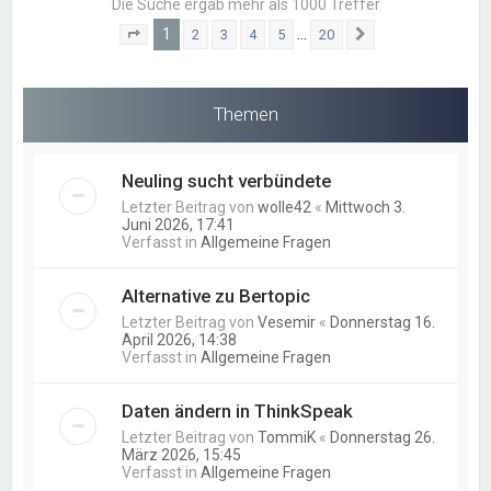
Die Suche ergab mehr als 1000 Treffer
1
…
2
3
4
5
20
Seite
1
von
20
Nächste
Themen
Neuling sucht verbündete
Letzter Beitrag von
wolle42
«
Mittwoch 3.
Juni 2026, 17:41
Verfasst in
Allgemeine Fragen
Alternative zu Bertopic
Letzter Beitrag von
Vesemir
«
Donnerstag 16.
April 2026, 14:38
Verfasst in
Allgemeine Fragen
Daten ändern in ThinkSpeak
Letzter Beitrag von
TommiK
«
Donnerstag 26.
März 2026, 15:45
Verfasst in
Allgemeine Fragen