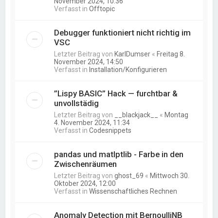
November 2024, 10:36
Verfasst in
Offtopic
Debugger funktioniert nicht richtig im
VSC
Letzter Beitrag von
KarlDumser
«
Freitag 8.
November 2024, 14:50
Verfasst in
Installation/Konfigurieren
”Lispy BASIC” Hack — furchtbar &
unvollstädig
Letzter Beitrag von
__blackjack__
«
Montag
4. November 2024, 11:34
Verfasst in
Codesnippets
pandas und matlptlib - Farbe in den
Zwischenräumen
Letzter Beitrag von
ghost_69
«
Mittwoch 30.
Oktober 2024, 12:00
Verfasst in
Wissenschaftliches Rechnen
Anomaly Detection mit BernoulliNB