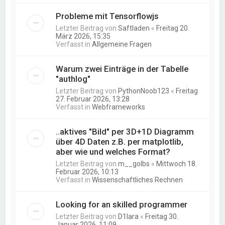
Probleme mit Tensorflowjs
Letzter Beitrag von
Saftladen
«
Freitag 20.
März 2026, 15:35
Verfasst in
Allgemeine Fragen
Warum zwei Einträge in der Tabelle
"authlog"
Letzter Beitrag von
PythonNoob123
«
Freitag
27. Februar 2026, 13:28
Verfasst in
Webframeworks
..aktives "Bild" per 3D+1D Diagramm
über 4D Daten z.B. per matplotlib,
aber wie und welches Format?
Letzter Beitrag von
m__golbs
«
Mittwoch 18.
Februar 2026, 10:13
Verfasst in
Wissenschaftliches Rechnen
Looking for an skilled programmer
Letzter Beitrag von
D1lara
«
Freitag 30.
Januar 2026, 11:09