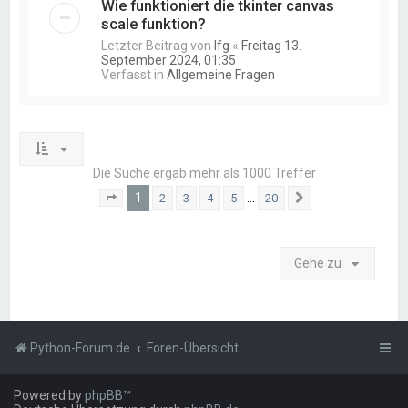
Wie funktioniert die tkinter canvas
scale funktion?
Letzter Beitrag von
lfg
«
Freitag 13.
September 2024, 01:35
Verfasst in
Allgemeine Fragen
Die Suche ergab mehr als 1000 Treffer
1
…
2
3
4
5
20
Seite
1
von
20
Nächste
Gehe zu
Python-Forum.de
Foren-Übersicht
Powered by
phpBB
™