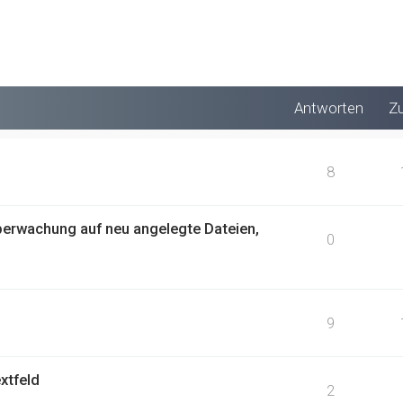
Antworten
Zu
8
Überwachung auf neu angelegte Dateien,
0
9
xtfeld
2