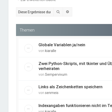
Suche
Erweiterte Suche
Themen
Globale Variablen ja/nein
von
kiaralle
Zwei Python-Skripts, mit tkinter und 
verheiraten
von
Sempervivum
Links als Zeichenketten speichern
von
senmeis
Indexangaben funktionieren nicht im Te
von
kiaralle