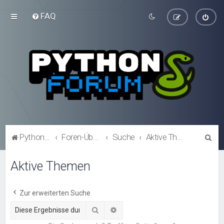
FAQ
S
Python-Forum.de
Foren-Übersicht
Suche
Aktive Themen
u
Aktive Themen
c
h
e
Zur erweiterten Suche
Suche
Erweiterte Suche