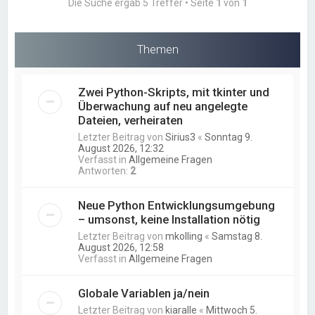
Die Suche ergab 5 Treffer • Seite
1
von
1
Themen
Zwei Python-Skripts, mit tkinter und
Überwachung auf neu angelegte
Dateien, verheiraten
Letzter Beitrag von
Sirius3
«
Sonntag 9.
August 2026, 12:32
Verfasst in
Allgemeine Fragen
Antworten:
2
Neue Python Entwicklungsumgebung
– umsonst, keine Installation nötig
Letzter Beitrag von
mkolling
«
Samstag 8.
August 2026, 12:58
Verfasst in
Allgemeine Fragen
Globale Variablen ja/nein
Letzter Beitrag von
kiaralle
«
Mittwoch 5.