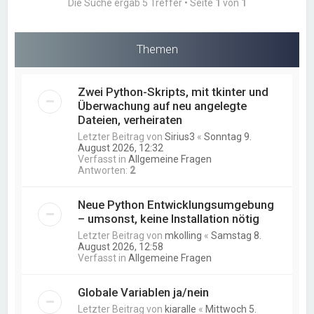
Die Suche ergab 5 Treffer • Seite
1
von
1
Themen
Zwei Python-Skripts, mit tkinter und
Überwachung auf neu angelegte
Dateien, verheiraten
Letzter Beitrag von
Sirius3
«
Sonntag 9.
August 2026, 12:32
Verfasst in
Allgemeine Fragen
Antworten:
2
Neue Python Entwicklungsumgebung
– umsonst, keine Installation nötig
Letzter Beitrag von
mkolling
«
Samstag 8.
August 2026, 12:58
Verfasst in
Allgemeine Fragen
Globale Variablen ja/nein
Letzter Beitrag von
kiaralle
«
Mittwoch 5.