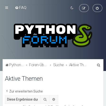
FAQ
S
Python-Forum.de
Foren-Übersicht
Suche
Aktive Themen
u
Aktive Themen
c
h
e
Zur erweiterten Suche
Suche
Erweiterte Suche