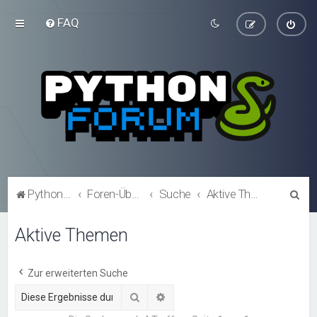
FAQ
S
Python-Forum.de
Foren-Übersicht
Suche
Aktive Themen
u
Aktive Themen
c
h
e
Zur erweiterten Suche
Suche
Erweiterte Suche