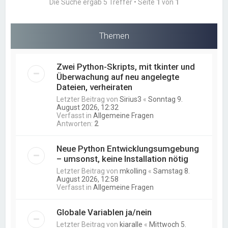
Die Suche ergab 5 Treffer • Seite
1
von
1
Themen
Zwei Python-Skripts, mit tkinter und
Überwachung auf neu angelegte
Dateien, verheiraten
Letzter Beitrag von
Sirius3
«
Sonntag 9.
August 2026, 12:32
Verfasst in
Allgemeine Fragen
Antworten:
2
Neue Python Entwicklungsumgebung
– umsonst, keine Installation nötig
Letzter Beitrag von
mkolling
«
Samstag 8.
August 2026, 12:58
Verfasst in
Allgemeine Fragen
Globale Variablen ja/nein
Letzter Beitrag von
kiaralle
«
Mittwoch 5.