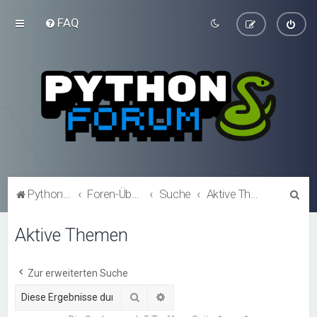
FAQ
S
Python-Forum.de
Foren-Übersicht
Suche
Aktive Themen
u
Aktive Themen
c
h
e
Zur erweiterten Suche
Suche
Erweiterte Suche