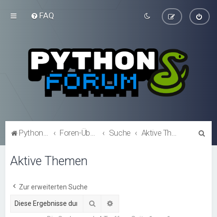
FAQ
S
Python-Forum.de
Foren-Übersicht
Suche
Aktive Themen
u
Aktive Themen
c
h
e
Zur erweiterten Suche
Suche
Erweiterte Suche