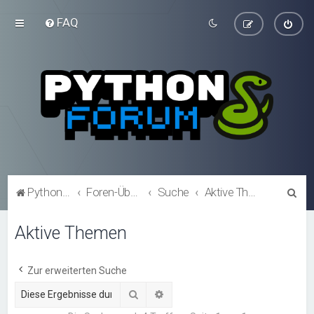
FAQ
S
Python-Forum.de
Foren-Übersicht
Suche
Aktive Themen
u
Aktive Themen
c
h
e
Zur erweiterten Suche
Suche
Erweiterte Suche