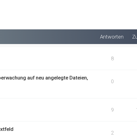
Antworten
Zu
8
Überwachung auf neu angelegte Dateien,
0
9
xtfeld
2