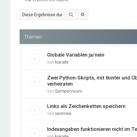
Suche
Erweiterte Suche
Themen
Globale Variablen ja/nein
von
kiaralle
Zwei Python-Skripts, mit tkinter und 
verheiraten
von
Sempervivum
Links als Zeichenketten speichern
von
senmeis
Indexangaben funktionieren nicht im Te
von
kiaralle