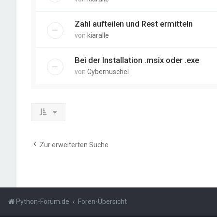
Zahl aufteilen und Rest ermitteln
von
kiaralle
Bei der Installation .msix oder .exe
von
Cybernuschel
Zur erweiterten Suche
Python-Forum.de
Foren-Übersicht