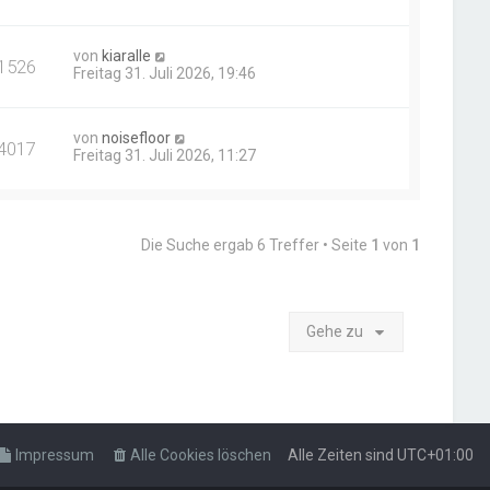
von
kiaralle
1526
Freitag 31. Juli 2026, 19:46
von
noisefloor
4017
Freitag 31. Juli 2026, 11:27
Die Suche ergab 6 Treffer • Seite
1
von
1
Gehe zu
Impressum
Alle Cookies löschen
Alle Zeiten sind
UTC+01:00