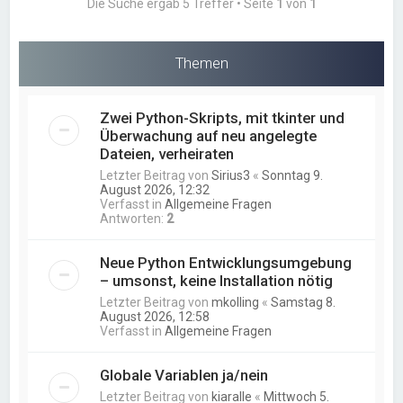
Die Suche ergab 5 Treffer • Seite
1
von
1
Themen
Zwei Python-Skripts, mit tkinter und
Überwachung auf neu angelegte
Dateien, verheiraten
Letzter Beitrag von
Sirius3
«
Sonntag 9.
August 2026, 12:32
Verfasst in
Allgemeine Fragen
Antworten:
2
Neue Python Entwicklungsumgebung
– umsonst, keine Installation nötig
Letzter Beitrag von
mkolling
«
Samstag 8.
August 2026, 12:58
Verfasst in
Allgemeine Fragen
Globale Variablen ja/nein
Letzter Beitrag von
kiaralle
«
Mittwoch 5.