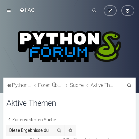
FAQ
S
Python-Forum.de
Foren-Übersicht
Suche
Aktive Themen
u
Aktive Themen
c
h
e
Zur erweiterten Suche
Suche
Erweiterte Suche