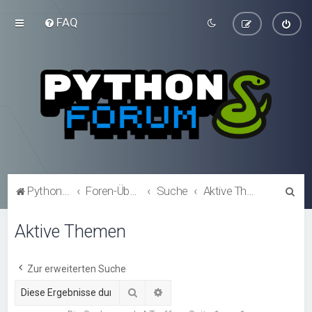
FAQ
S
Python-Forum.de
Foren-Übersicht
Suche
Aktive Themen
u
Aktive Themen
c
h
e
Zur erweiterten Suche
Suche
Erweiterte Suche