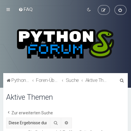
FAQ
S
Python-Forum.de
Foren-Übersicht
Suche
Aktive Themen
u
Aktive Themen
c
h
e
Zur erweiterten Suche
Suche
Erweiterte Suche