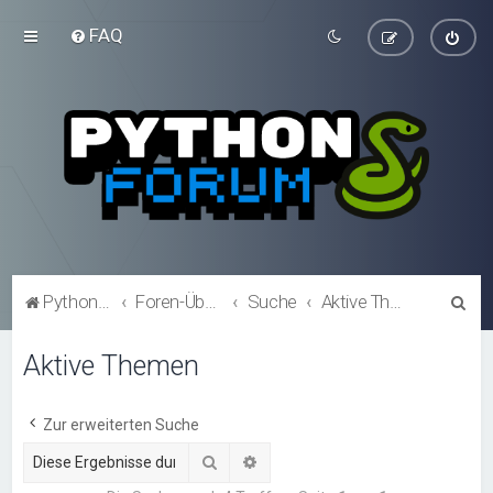
FAQ
S
Python-Forum.de
Foren-Übersicht
Suche
Aktive Themen
u
Aktive Themen
c
h
e
Zur erweiterten Suche
Suche
Erweiterte Suche