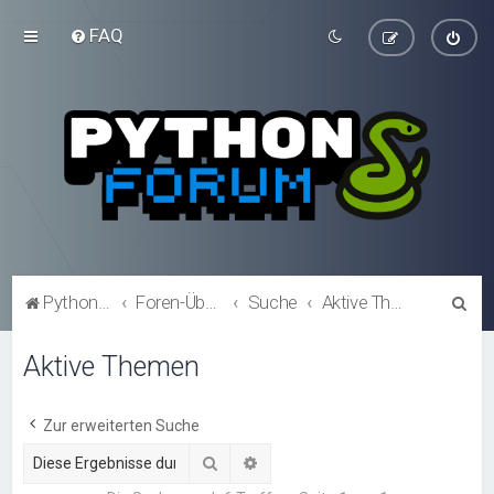
FAQ
S
Python-Forum.de
Foren-Übersicht
Suche
Aktive Themen
u
Aktive Themen
c
h
e
Zur erweiterten Suche
Suche
Erweiterte Suche