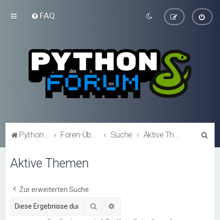
FAQ
S
Python-Forum.de
Foren-Übersicht
Suche
Aktive Themen
u
Aktive Themen
c
h
e
Zur erweiterten Suche
Suche
Erweiterte Suche