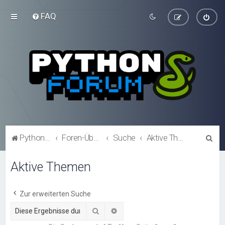
FAQ
S
Python-Forum.de
Foren-Übersicht
Suche
Aktive Themen
u
Aktive Themen
c
h
e
Zur erweiterten Suche
Suche
Erweiterte Suche