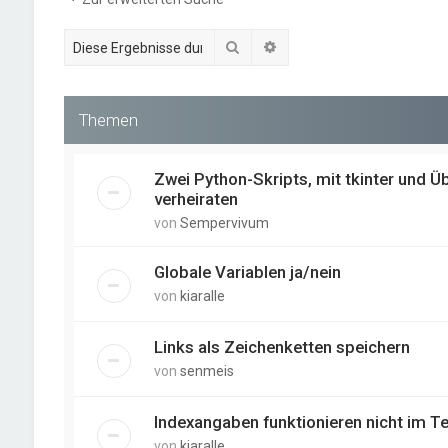
Suche
Erweiterte Suche
Themen
Zwei Python-Skripts, mit tkinter und 
verheiraten
von
Sempervivum
Globale Variablen ja/nein
von
kiaralle
Links als Zeichenketten speichern
von
senmeis
Indexangaben funktionieren nicht im Te
von
kiaralle