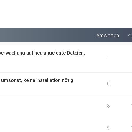
Antworten
Zu
Überwachung auf neu angelegte Dateien,
1
msonst, keine Installation nötig
0
8
9