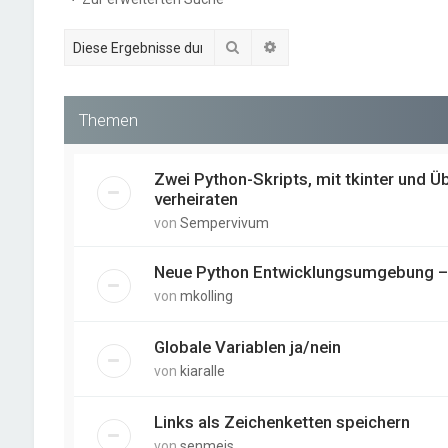
Suche
Erweiterte Suche
Themen
Zwei Python-Skripts, mit tkinter und 
verheiraten
von
Sempervivum
Neue Python Entwicklungsumgebung – u
von
mkolling
Globale Variablen ja/nein
von
kiaralle
Links als Zeichenketten speichern
von
senmeis